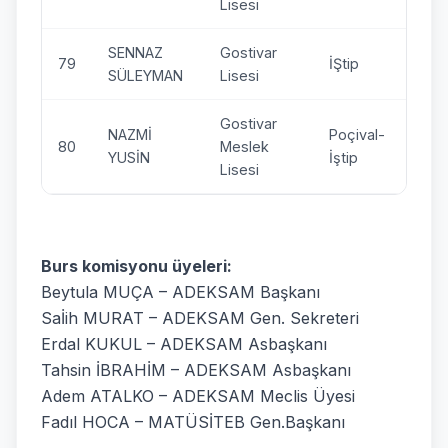
Lisesi
SENNAZ
Gostivar
79
İŞtip
SÜLEYMAN
Lisesi
Gostivar
NAZMİ
Poçival-
80
Meslek
YUSİN
İştip
Lisesi
Burs komisyonu üyeleri:
Beytula MUÇA – ADEKSAM Başkanı
Saİih MURAT – ADEKSAM Gen. Sekreteri
Erdal KUKUL – ADEKSAM Asbaşkanı
Tahsin İBRAHİM – ADEKSAM Asbaşkanı
Adem ATALKO – ADEKSAM Meclis Üyesi
Fadıl HOCA – MATÜSİTEB Gen.Başkanı