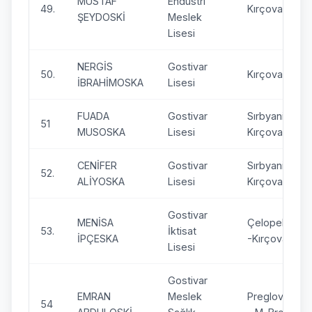
MUSTAF
Endüstri
49.
Kırçova
ŞEYDOSKİ
Meslek
Lisesi
NERGİS
Gostivar
50.
Kırçova
İBRAHİMOSKA
Lisesi
FUADA
Gostivar
Sırbyani –
51
MUSOSKA
Lisesi
Kırçova
CENİFER
Gostivar
Sırbyani –
52.
ALİYOSKA
Lisesi
Kırçova
Gostivar
MENİSA
Çelopek
53.
İktisat
İPÇESKA
-Kırçova
Lisesi
Gostivar
EMRAN
Meslek
Preglovo
54