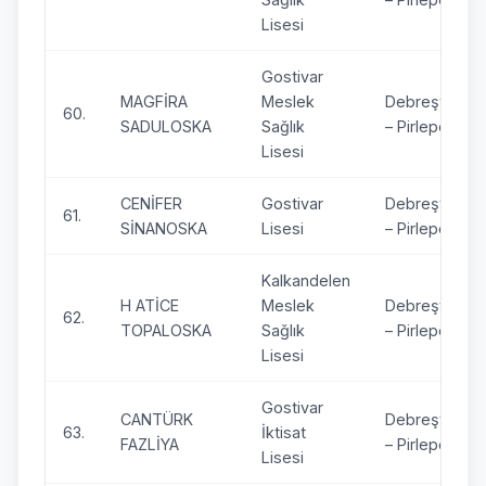
Lisesi
Gostivar
MAGFİRA
Meslek
Debreşte
60.
SADULOSKA
Sağlık
– Pirlepe
Lisesi
CENİFER
Gostivar
Debreşte
61.
SİNANOSKA
Lisesi
– Pirlepe
Kalkandelen
H ATİCE
Meslek
Debreşte
62.
TOPALOSKA
Sağlık
– Pirlepe
Lisesi
Gostivar
CANTÜRK
Debreşte
63.
İktisat
FAZLİYA
– Pirlepe
Lisesi