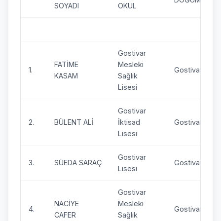
SOYADI
OKUL
Gostivar
FATİME
Mesleki
1.
Gostivar
KASAM
Sağlık
Lisesi
Gostivar
2.
BÜLENT ALİ
İktisad
Gostivar
Lisesi
Gostivar
3.
SÜEDA SARAÇ
Gostivar
Lisesi
Gostivar
NACİYE
Mesleki
4.
Gostivar
CAFER
Sağlık