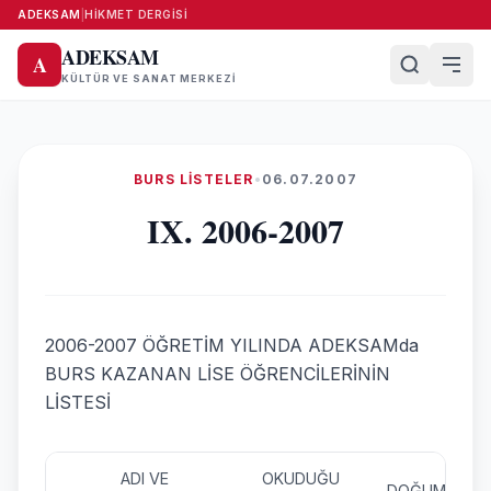
ADEKSAM
|
HIKMET DERGISI
ADEKSAM
A
KÜLTÜR VE SANAT MERKEZI
BURS LISTELER
•
06.07.2007
IX. 2006-2007
2006-2007 ÖĞRETİM YILINDA ADEKSAMda
BURS KAZANAN LİSE ÖĞRENCİLERİNİN
LİSTESİ
ADI VE
OKUDUĞU
DOĞUM YERİ