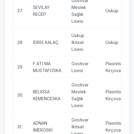
Gostivar
SEVİLAY
Meslek
27
Üsküp
RECEP
Sağlık
Lisesi
Üsküp
28
İDRİS KALAÇ
İktisat
Üsküp
Lisesi
F ATİ MA
Gostivar
Plasnitsa –
29
MUSTAFOSKA
Lisesi
Kırçova
Gostivar
BELKİSA
Meslek
Plasnitsa –
30.
KEMENCESKA
Sağlık
Kırçova
Lisesi
Gostivar
ADNAN
Plasnitsa –
31.
İktisat
İMEROSKİ
Kırçova
Lisesi