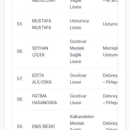
ABDULOSKİ
Sağlık
– M. Brod
Lisesi
MUSTAFA
Ustrumca
55
Ustumca
MUSTAFA
Lisesi
Gostivar
SEYHAN
Meslek
Memişli –
56.
ÇİÇEK
Sağlık
Ustrumca
Lisesi
EDİTA
Gostivar
Debreşte
57.
ALİLOSKA
Lisesi
– Pirlepe
FATİMA
Gostivar
Debreşte
58.
HASANOSKA
Lisesi
– Pirlepe
Kalkandelen
Meslek
Debreşte
59.
ENİS İBESKİ
Sağlık
– Pirlepe