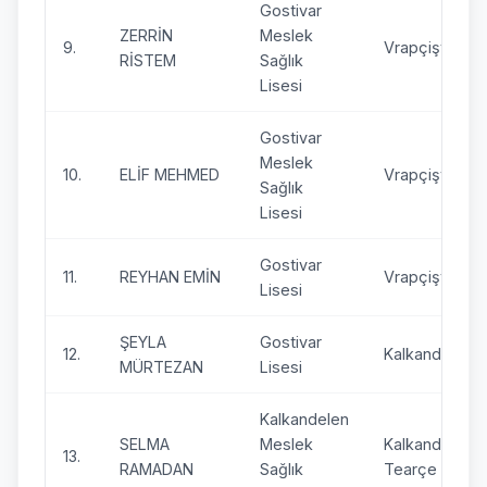
Gostivar
ZERRİN
Meslek
9.
Vrapçişte
RİSTEM
Sağlık
Lisesi
Gostivar
Meslek
10.
ELİF MEHMED
Vrapçişte
Sağlık
Lisesi
Gostivar
11.
REYHAN EMİN
Vrapçişte
Lisesi
ŞEYLA
Gostivar
12.
Kalkandelen
MÜRTEZAN
Lisesi
Kalkandelen
SELMA
Meslek
Kalkandelen-
13.
RAMADAN
Sağlık
Tearçe