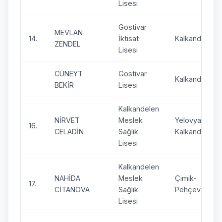
Lisesi
Gostivar
MEVLAN
14.
İktisat
Kalkandelen
ZENDEL
Lisesi
CÜNEYT
Gostivar
Kalkandelen
BEKİR
Lisesi
Kalkandelen
NİRVET
Meslek
Yelovyane-
16.
CELADİN
Sağlık
Kalkandelen
Lisesi
Kalkandelen
NAHİDA
Meslek
Çimik-
17.
CİTANOVA
Sağlık
Pehçevo
Lisesi