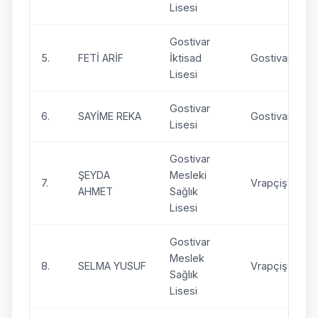
Lisesi
Gostivar
5.
FETİ ARİF
İktisad
Gostivar
Lisesi
Gostivar
6.
SAYİME REKA
Gostivar
Lisesi
Gostivar
ŞEYDA
Mesleki
7.
Vrapçişte
AHMET
Sağlık
Lisesi
Gostivar
Meslek
8.
SELMA YUSUF
Vrapçişte
Sağlık
Lisesi