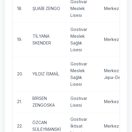
Gostivar
18.
ŞUAİB ZENGO
Meslek
Merkez Jupa
Lisesi
Gostivar
TİLYANA
Meslek
19.
Merkez Jupa
SKENDER
Sağlık
Lisesi
Gostivar
Meslek
Merkez
20.
YILDIZ İSMAİL
Sağlık
Jııpa-Debre
Lisesi
BİRSEN
Gostivar
21.
Merkez Jupa
ZENGOSKA
Lisesi
Gostivar
ÖZCAN
22.
İktisat
Merkez Jupa
SÜLEYMANSKİ