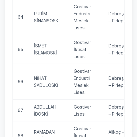
Gostivar
LURİM
Endüstri
Debreşte
64
SİNANSOSKİ
Meslek
– Pirlepe
Lisesi
Gostivar
İSMET
Debreşte
65
İktisat
İSLAMOSKİ
– Pirlepe
Lisesi
Gostivar
NİHAT
Endüstri
Debreşte
66
SADULOSKİ
Meslek
– Pirlepe
Lisesi
ABDULLAH
Gostivar
Debreşte
67
İBOSKİ
Lisesi
– Pirlepe
Gostivar
RAMADAN
Alikoç –
68.
İktisat