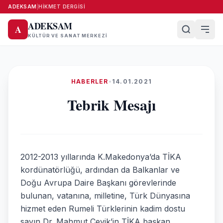
ADEKSAM
|
HIKMET DERGISI
ADEKSAM
A
KÜLTÜR VE SANAT MERKEZI
HABERLER
•
14.01.2021
Tebrik Mesajı
2012-2013 yıllarında K.Makedonya’da TİKA
kordünatörlüğü, ardından da Balkanlar ve
Doğu Avrupa Daire Başkanı görevlerinde
bulunan, vatanına, milletine, Türk Dünyasına
hizmet eden Rumeli Türklerinin kadim dostu
sayın Dr. Mahmut Çevik’in TİKA başkan