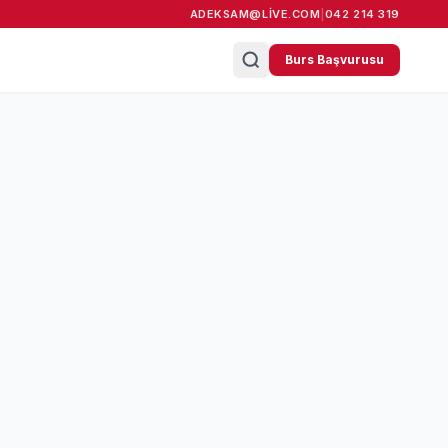
ADEKSAM@LIVE.COM
|
042 214 319
Burs Başvurusu