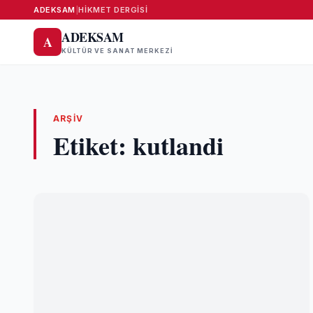
ADEKSAM
|
HIKMET DERGISI
ADEKSAM
A
KÜLTÜR VE SANAT MERKEZI
ARŞIV
Etiket:
kutlandi