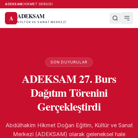
ADEKSAM
|
HIKMET DERGISI
ADEKSAM
A
KÜLTÜR VE SANAT MERKEZI
SON DUYURULAR
ADEKSAM 27. Burs
Dağıtım Törenini
Gerçekleştirdi
Abdülhakim Hikmet Doğan Eğitim, Kültür ve Sanat
Merkezi (ADEKSAM) olarak geleneksel hale