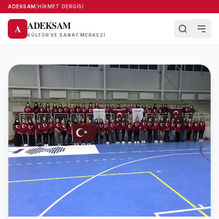
ADEKSAM
|
HIKMET DERGISI
ADEKSAM
A
KÜLTÜR VE SANAT MERKEZI