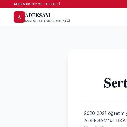
ADEKSAM
|
HIKMET DERGISI
ADEKSAM
A
KÜLTÜR VE SANAT MERKEZI
Ser
2020-2021 öğretim 
ADEKSAM’da TİKA de