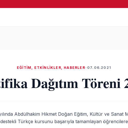
EĞITIM
,
ETKINLIKLER
,
HABERLER
•
07.06.2021
tifika Dağıtım Töreni 
yılında Abdülhakim Hikmet Doğan Eğitim, Kültür ve Sanat M
stekli Türkçe kursunu başarıyla tamamlayan öğrencilere s