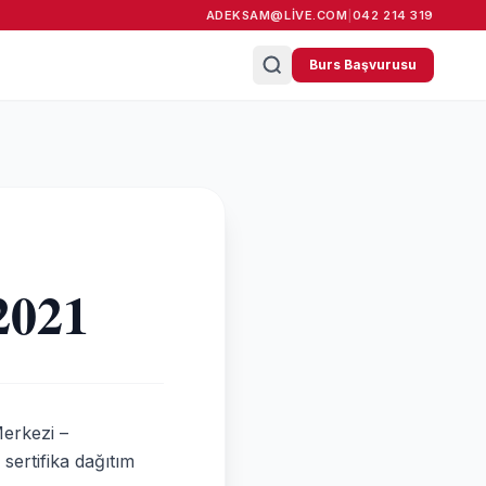
ADEKSAM@LIVE.COM
|
042 214 319
Burs Başvurusu
2021
erkezi –
ertifika dağıtım