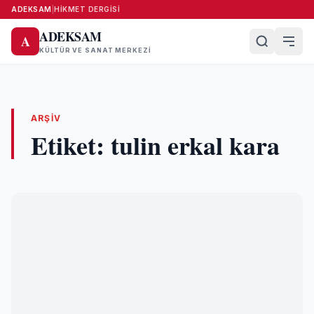
ADEKSAM
|
HIKMET DERGISI
ADEKSAM
A
KÜLTÜR VE SANAT MERKEZI
ARŞIV
Etiket:
tulin erkal kara