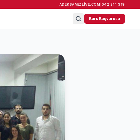
ADEKSAM@LIVE.COM
|
042 214 319
Burs Başvurusu