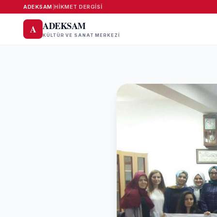
ADEKSAM
|
HIKMET DERGISI
ADEKSAM
A
KÜLTÜR VE SANAT MERKEZI