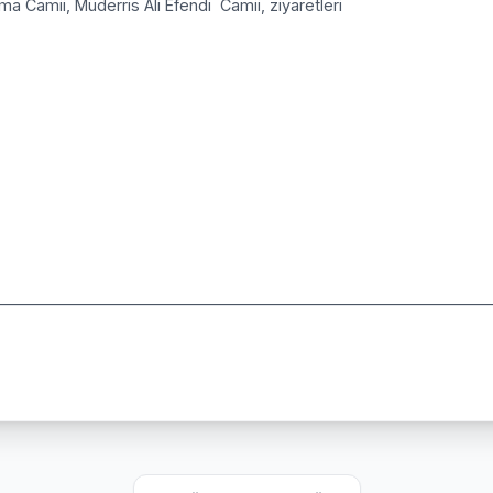
a Camii, Müderris Ali Efendi Camii, ziyaretleri