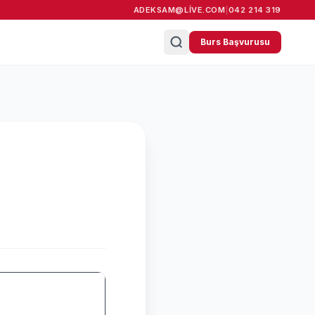
ADEKSAM@LIVE.COM
|
042 214 319
Burs Başvurusu