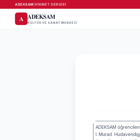
ADEKSAM
|
HIKMET DERGISI
ADEKSAM
A
KÜLTÜR VE SANAT MERKEZI
ADEKSAM öğrencileri 
I. Murad Hüdavendigar