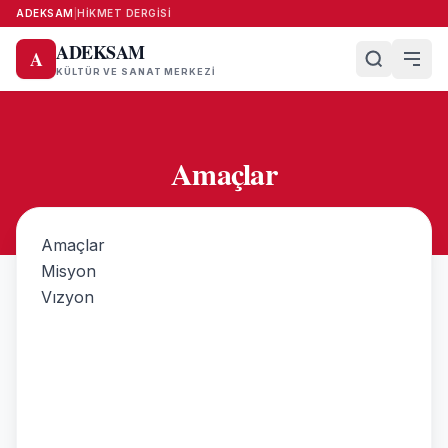
ADEKSAM
|
HIKMET DERGISI
ADEKSAM
A
KÜLTÜR VE SANAT MERKEZI
Amaçlar
Amaçlar
Misyon
Vızyon