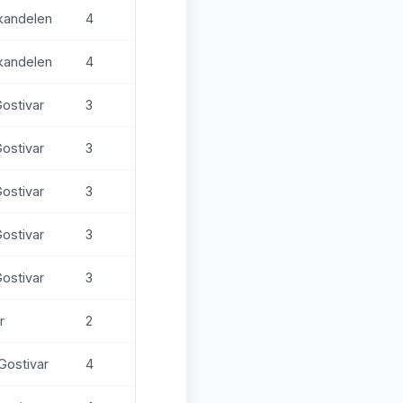
lkandelen
4
lkandelen
4
Gostivar
3
Gostivar
3
Gostivar
3
Gostivar
3
Gostivar
3
r
2
-Gostivar
4