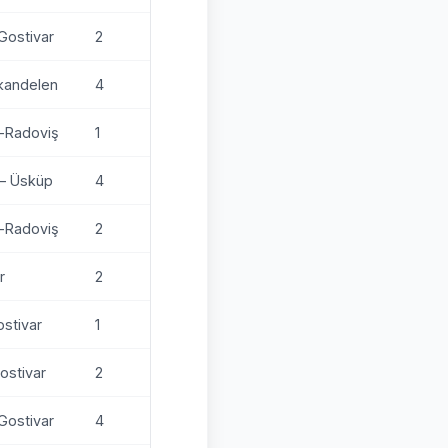
-Gostivar
2
lkandelen
4
i-Radoviş
1
 – Üsküp
4
i-Radoviş
2
r
2
ostivar
1
Gostivar
2
-Gostivar
4