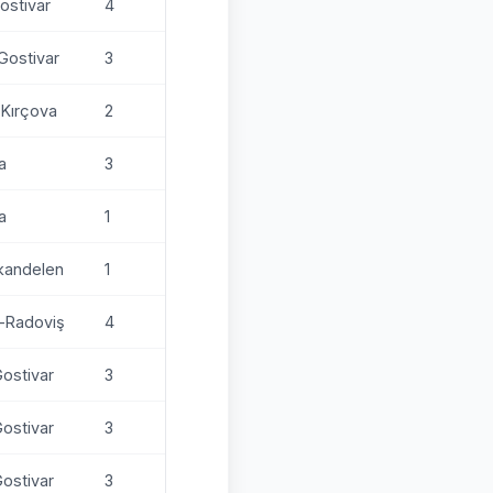
Gostivar
4
-Gostivar
3
-Kırçova
2
a
3
a
1
lkandelen
1
i-Radoviş
4
Gostivar
3
Gostivar
3
Gostivar
3