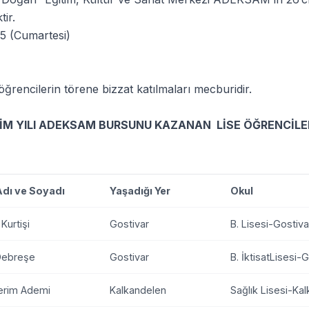
ir.
5 (Cumartesi)
ğrencilerin törene bizzat katılmaları mecburidir.
İM YILI ADEKSAM BURSUNU KAZANAN LİSE ÖĞRENCİLER
dı ve Soyadı
Yaşadığı Yer
Okul
Kurtişi
Gostivar
B. Lisesi-Gostiva
Debreşe
Gostivar
B. İktisatLisesi-
erim Ademi
Kalkandelen
Sağlık Lisesi-Ka