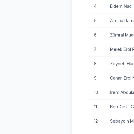
4
Eldem Naci 
5
Almina Rami
6
Zümral Mu
7
Melek Erol
8
Zeyneb Hüd
9
Canan Erol 
10
İrem Abdüla
11
Berr Cezil G
12
Sebaydin M