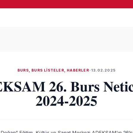
BURS
,
BURS LISTELER
,
HABERLER
•
13.02.2025
KSAM 26. Burs Netice
2024-2025
Doğan” Eğitim, Kültür ve Sanat Merkezi ADEKSAM’ın 26’cı