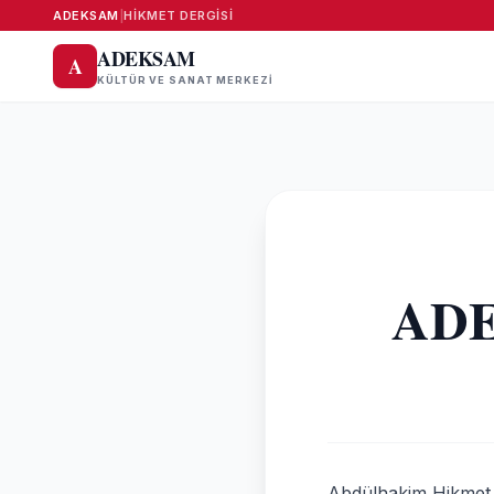
ADEKSAM
|
HIKMET DERGISI
ADEKSAM
A
KÜLTÜR VE SANAT MERKEZI
ADE
Abdülhakim Hikmet 