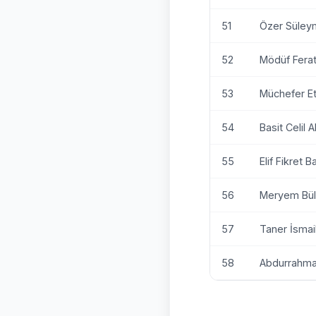
51
Özer Süley
52
Mödüf Fera
53
Müchefer E
54
Basit Celil Al
55
Elif Fikret B
56
Meryem Bü
57
Taner İsmai
58
Abdurrahma