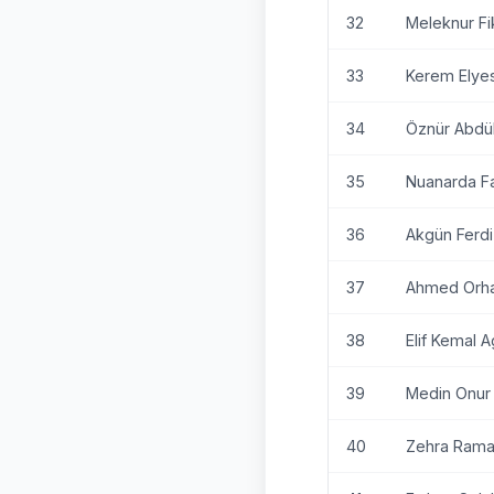
32
Meleknur Fi
33
Kerem Elyes
34
Öznür Abdü
35
Nuanarda F
36
Akgün Ferdi
37
Ahmed Orha
38
Elif Kemal 
39
Medin Onur 
40
Zehra Rama