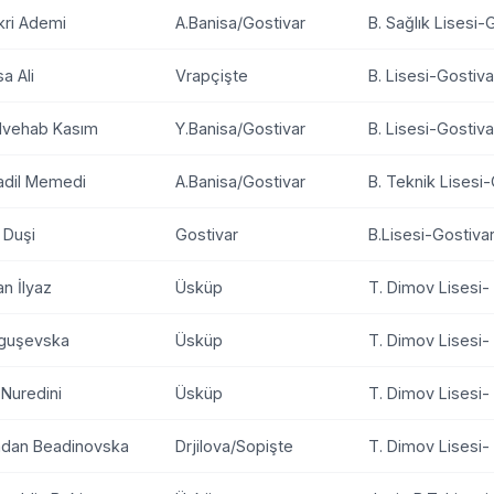
kri Ademi
A.Banisa/Gostivar
B. Sağlık Lisesi-
a Ali
Vrapçişte
B. Lisesi-Gostiva
lvehab Kasım
Y.Banisa/Gostivar
B. Lisesi-Gostiva
adil Memedi
A.Banisa/Gostivar
B. Teknik Lisesi
 Duşi
Gostivar
B.Lisesi-Gostiva
n İlyaz
Üsküp
T. Dimov Lisesi
Aguşevska
Üsküp
T. Dimov Lisesi
Nuredini
Üsküp
T. Dimov Lisesi
dan Beadinovska
Drjilova/Sopişte
T. Dimov Lisesi