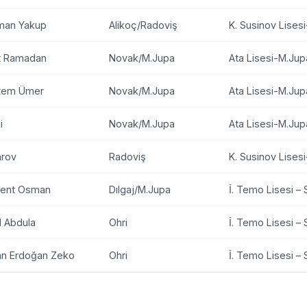
man Yakup
Alikoç/Radoviş
K. Susinov Lises
t Ramadan
Novak/M.Jupa
Ata Lisesi-M.Jup
tem Ümer
Novak/M.Jupa
Ata Lisesi-M.Jup
i
Novak/M.Jupa
Ata Lisesi-M.Jup
arov
Radoviş
K. Susinov Lises
lent Osman
Dılgaj/M.Jupa
İ. Temo Lisesi – 
l Abdula
Ohri
İ. Temo Lisesi – 
n Erdoğan Zeko
Ohri
İ. Temo Lisesi – 