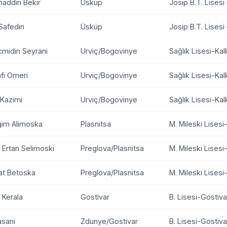
addin Bekir
Üsküp
Josip B.T. Lisesi
Safedin
Üsküp
Josip B.T. Lisesi
midin Seyrani
Urviç/Bogovinye
Sağlık Lisesi-Ka
fi Omeri
Urviç/Bogovinye
Sağlık Lisesi-Ka
 Kazimi
Urviç/Bogovinye
Sağlık Lisesi-Ka
gim Alimoska
Plasnitsa
M. Mileski Lisesi
rtan Selimoski
Preglova/Plasnitsa
M. Mileski Lisesi
at Betoska
Preglova/Plasnitsa
M. Mileski Lisesi
 Kerala
Gostivar
B. Lisesi-Gostiva
asani
Zdunye/Gostivar
B. Lisesi-Gostiva