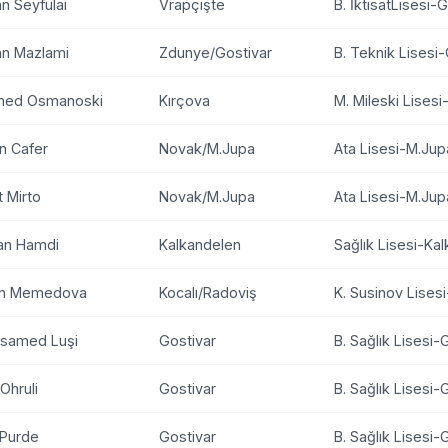
n Seyfulai
Vrapçişte
B. İktisatLisesi-
an Mazlami
Zdunye/Gostivar
B. Teknik Lisesi
med Osmanoski
Kırçova
M. Mileski Lisesi
in Cafer
Novak/M.Jupa
Ata Lisesi-M.Jup
t Mirto
Novak/M.Jupa
Ata Lisesi-M.Jup
tan Hamdi
Kalkandelen
Sağlık Lisesi-Ka
ün Memedova
Kocalı/Radoviş
K. Susinov Lises
samed Luşi
Gostivar
B. Sağlık Lisesi-
Ohruli
Gostivar
B. Sağlık Lisesi-
 Purde
Gostivar
B. Sağlık Lisesi-