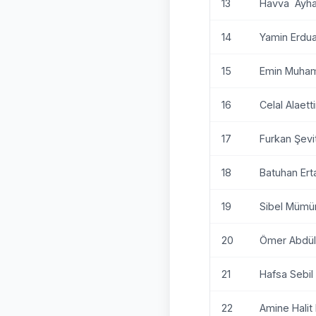
13
Havva Ayha
14
Yamin Erdu
15
Emin Muha
16
Celal Alaett
17
Furkan Şevi
18
Batuhan Er
19
Sibel Müm
20
Ömer Abdül
21
Hafsa Sebil 
22
Amine Halit