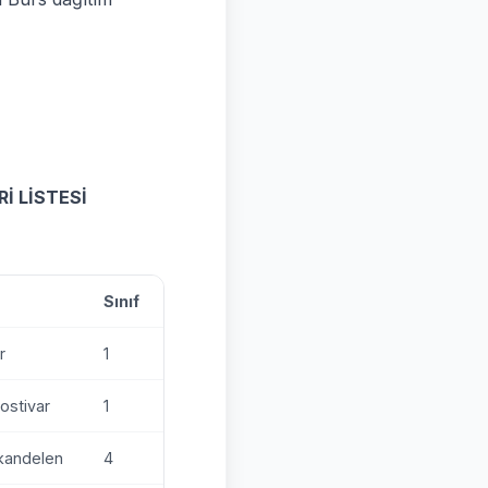
İ LİSTESİ
Sınıf
r
1
Gostivar
1
lkandelen
4