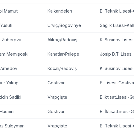
bi Mamuti
Kalkandelen
B. Teknik Lisesi
Yusufi
Urviç/Bogovinye
Sağlık Lisesi-Ka
nt Züberpva
Alikoç/Radoviş
K. Susinov Lises
em Memişoski
Kanatlar/Prilepe
Josip B.T. Lisesi
n Amedov
Kocalı/Radoviş
K. Susinov Lises
ur Yakupi
Gostivar
B. Lisesi-Gostiva
ddin Sadiki
Vrapçişte
B.İktisatLisesi-G
Huseini
Gostivar
B. İktisatLisesi-
az Süleymani
Vrapçişte
B. Teknik Lisesi