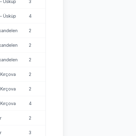
 – Üsküp
3
 – Üsküp
4
lkandelen
2
lkandelen
2
lkandelen
2
-Kırçova
2
-Kırçova
2
-Kırçova
4
r
2
r
3