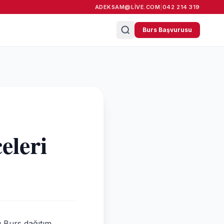
ADEKSAM@LIVE.COM
|
042 214 319
Burs Başvurusu
leri
 Burs dağıtım