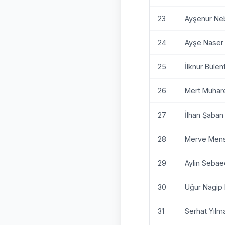
23
Ayşenur Ne
24
Ayşe Naser 
25
İlknur Büle
26
Mert Muhar
27
İlhan Şaba
28
Merve Mens
29
Aylin Sebae
30
Uğur Nagip 
31
Serhat Yılm