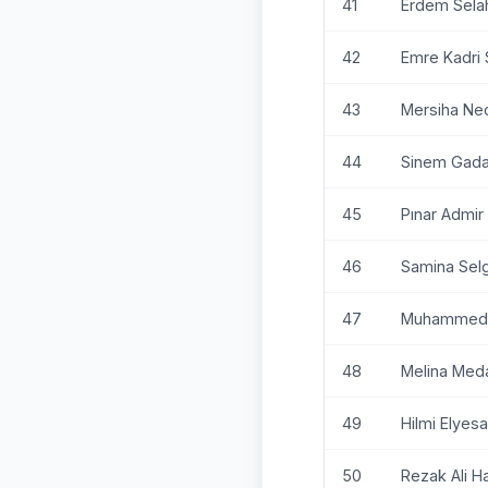
41
Erdem Selah
42
Emre Kadri 
43
Mersiha Nec
44
Sinem Gada
45
Pınar Admir
46
Samina Sel
47
Muhammed E
48
Melina Med
49
Hilmi Elyesa
50
Rezak Ali H