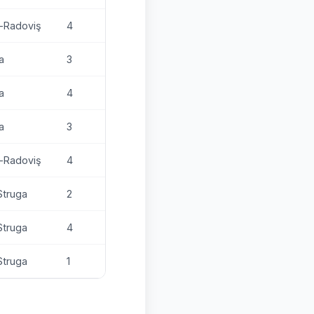
i-Radoviş
4
a
3
a
4
a
3
i-Radoviş
4
Struga
2
Struga
4
Struga
1