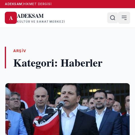
ADEKSAM
|
HIKMET DERGISI
ADEKSAM
A
KÜLTÜR VE SANAT MERKEZI
ARŞIV
Kategori:
Haberler